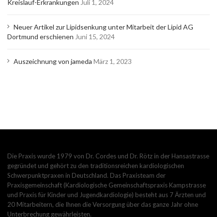
Kreislauf-Erkrankungen
Juli 1, 2024
Neuer Artikel zur Lipidsenkung unter Mitarbeit der Lipid AG
Dortmund erschienen
Juni 15, 2024
Auszeichnung von jameda
März 1, 2023
Die Praxis wurde 1979 von Dr. Cordes und Dr. Rötz in der Hansastrasse
gegründet und gehört zu den traditionsreichen kardiologischen
Schwerpunktpraxen in Deutschland. Das Praxisteam der
Praxisgemeinschaft (Kardiologische Gemeinschaftspraxis Kampstrasse
und Praxis für Kinder und Jugendkardiologie) besteht aus 7 Ärzten und
20 Mitarbeitern, die Ihnen die Versorgung über das ganze Jahr ohne
Unterbrechung gewährleisten.