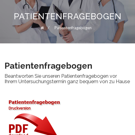
Skip
to
PATIENTENFRAGEBOGEN
content
STARTSEITE
⁄
Patientenfragebogen
ÄRZTE
Patientenfragebogen
Beantworten Sie unseren Patientenfragebogen vor
Ihrem Untersuchungstermin ganz bequem von zu Hause
PRAXIS