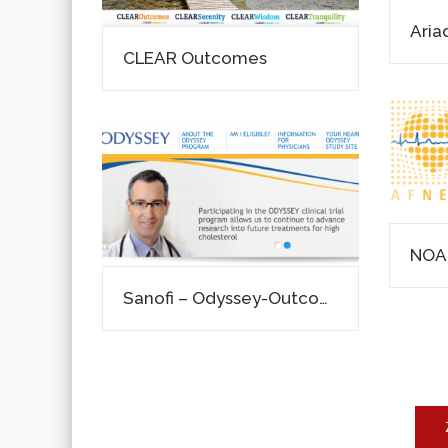
Aria
CLEAR Outcomes
NOAH
Sanofi – Odyssey-Outcome – Phase 3 Studie