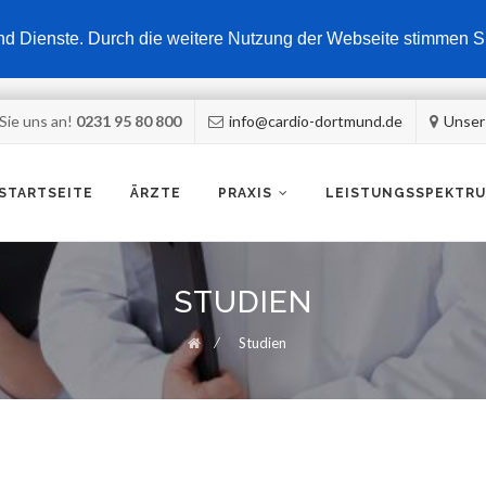
e und Dienste. Durch die weitere Nutzung der Webseite stimmen
Sie uns an!
0231 95 80 800
info@cardio-dortmund.de
Unser
ip
STARTSEITE
ÄRZTE
PRAXIS
LEISTUNGSSPEKTR
ntent
STUDIEN
⁄
Studien