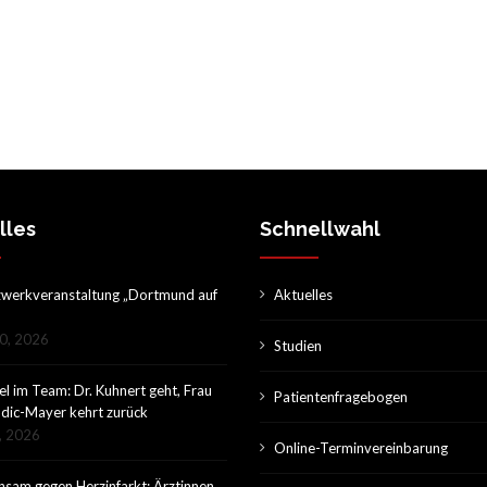
lles
Schnellwahl
zwerkveranstaltung „Dortmund auf
Aktuelles
20, 2026
Studien
l im Team: Dr. Kuhnert geht, Frau
Patientenfragebogen
odic-Mayer kehrt zurück
2, 2026
Online-Terminvereinbarung
sam gegen Herzinfarkt: Ärztinnen