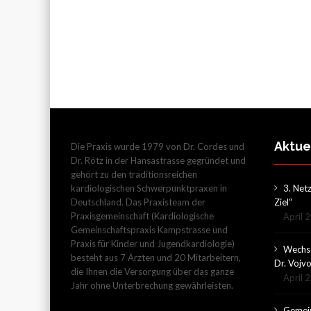
Aktue
Die Praxis wurde 1979 von Dr. Cordes und
Dr. Rötz in der Hansastrasse gegründet und
gehört zu den traditionsreichen
kardiologischen Schwerpunktpraxen in
3. Net
Deutschland. Das Praxisteam der
Ziel“
Praxisgemeinschaft (Kardiologische
April 
Gemeinschaftspraxis Kampstrasse und
Praxis für Kinder und Jugendkardiologie)
Wechse
besteht aus 7 Ärzten und 20 Mitarbeitern,
Dr. Vojv
die Ihnen die Versorgung über das ganze
April 
Jahr ohne Unterbrechung gewährleisten.
Gemein