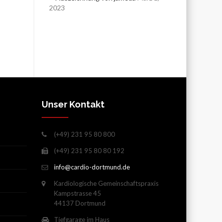
2023
Unser Kontakt
(+49) 231 95 80 800
(+49) 231 95 80 80 192
info@cardio-dortmund.de
Kardiologische Gemeinschaftspraxis
Kampstrasse 45
44137 Dortmund
Tiefgarage im Haus